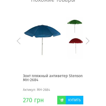
 Stenson
Зонт пляжный антиветер Stenson
Зонт пл
МН-2684
антивет
Актикул:
МН-2684
Актикул:
270
грн
247
г
КУПИТЬ
КУПИТЬ