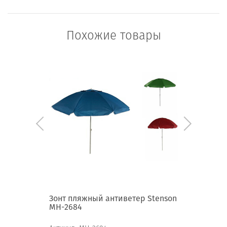
Похожие товары
 Stenson
Зонт пляжный антиветер Stenson
Зонт пл
МН-2684
антивет