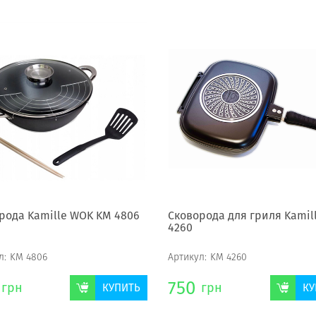
рода Kamille WOK KM 4806
Сковорода для гриля Kamil
4260
л:
KM 4806
Артикул:
KM 4260
750
грн
грн
КУПИТЬ
КУ