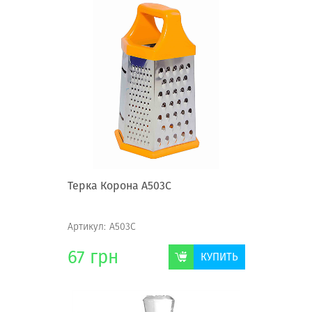
Терка Корона А503С
Артикул:
А503С
67
грн
КУПИТЬ