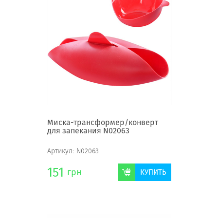
Миска-трансформер/конверт
для запекания N02063
Артикул:
N02063
151
грн
КУПИТЬ