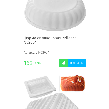
Форма силиконовая "Pliasee"
N02054
Артикул:
N02054
163
грн
КУПИТЬ