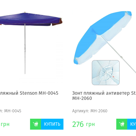
пляжный Stenson МН-0045
Зонт пляжный антиветер St
МН-2060
л:
МН-0045
Артикул:
МН-2060
276
грн
грн
КУПИТЬ
КУ