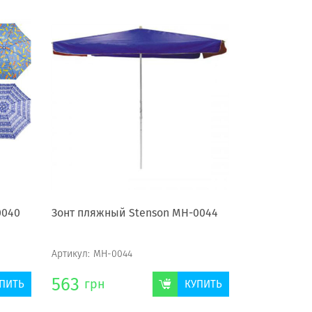
0040
Зонт пляжный Stenson МН-0044
Артикул:
МН-0044
563
грн
ПИТЬ
КУПИТЬ