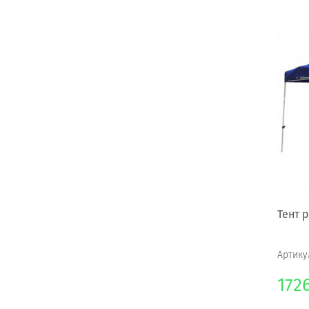
Тент 
Артику
172