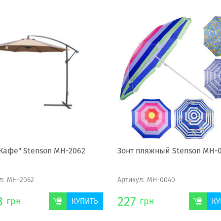
"Кафе" Stenson МН-2062
Зонт пляжный Stenson МН-
л:
МН-2062
Артикул:
МН-0040
3
227
грн
грн
КУПИТЬ
КУ