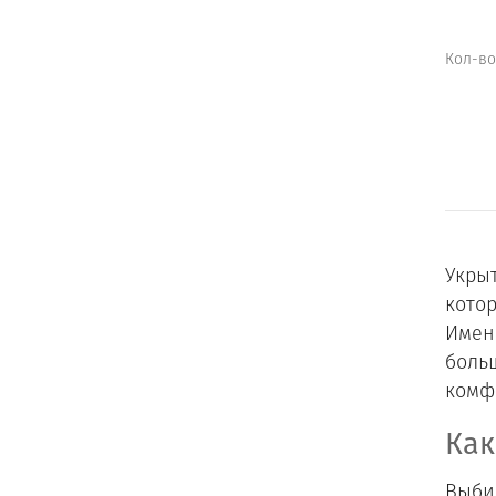
Кол-во
Укрыт
кото
Именн
боль
комф
Как
Выби