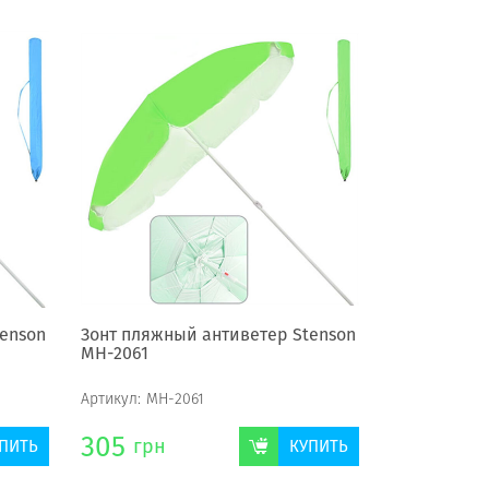
enson
Зонт пляжный антиветер Stenson
МН-2061
Артикул:
МН-2061
305
грн
ПИТЬ
КУПИТЬ