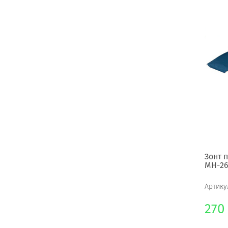
Зонт 
МН-2
Артику
270