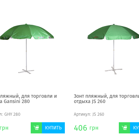
пляжный, для торговли и
Зонт пляжный, для торговл
а Gansini 280
отдыха JS 260
л:
GHY 280
Артикул:
JS 260
406
грн
грн
КУПИТЬ
КУ