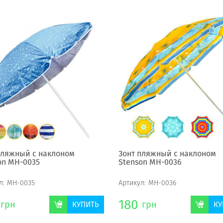
пляжный с наклоном
Зонт пляжный с наклоном
on МН-0035
Stenson МН-0036
л:
МН-0035
Артикул:
МН-0036
180
грн
грн
КУПИТЬ
КУ