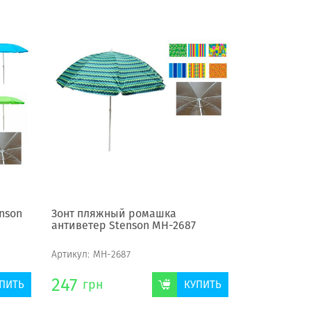
nson
Зонт пляжный ромашка
антиветер Stenson МН-2687
Артикул:
МН-2687
247
грн
ПИТЬ
КУПИТЬ