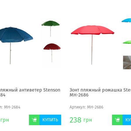
пляжный антиветер Stenson
Зонт пляжный ромашка Ste
684
МН-2686
л:
МН-2684
Артикул:
МН-2686
238
грн
грн
КУПИТЬ
КУ