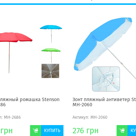
пляжный ромашка Stenson
Зонт пляжный антиветер S
686
МН-2060
л:
МН-2686
Актикул:
МН-2060
грн
276
грн
КУПИТЬ
КУ