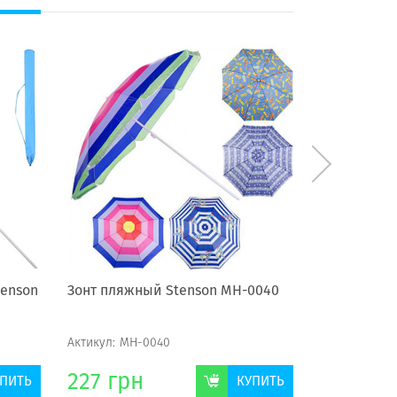
tenson
Зонт пляжный Stenson МН-0040
Зонт "Кафе
Актикул:
МН-0040
Актикул:
МН-
227
грн
1943
гр
ПИТЬ
КУПИТЬ