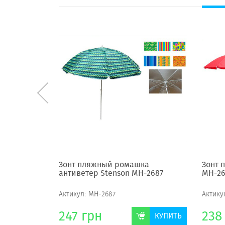
ер Stenson
Зонт пляжный ромашка
Зонт 
антиветер Stenson МН-2687
МН-2
Актикул:
МН-2687
Актику
247
грн
238
КУПИТЬ
КУПИТЬ