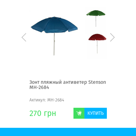
 Stenson
Зонт пляжный антиветер Stenson
Зонт пл
МН-2684
антивет
Актикул:
МН-2684
Актикул:
270
грн
247
г
КУПИТЬ
КУПИТЬ