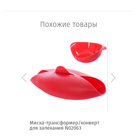
Похожие товары
N02062
Миска-трансформер/конверт
Форма с
для запекания N02063
N02058