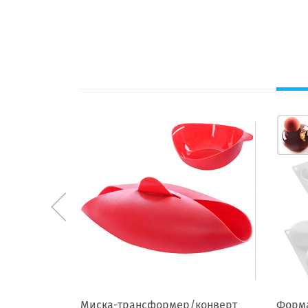
я N02062
Миска-трансформер/конверт
Форма