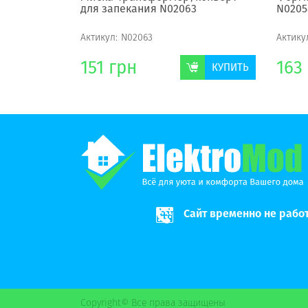
для запекания N02063
N0205
Актикул:
N02063
Актику
151
грн
163
КУПИТЬ
КУПИТЬ
Сайт временно не рабо
Copyright© Все права защищены