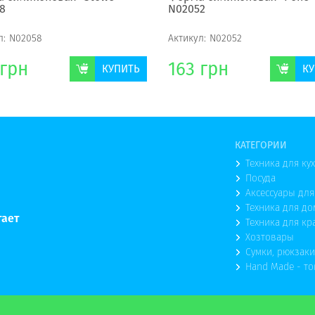
8
N02052
л:
N02058
Актикул:
N02052
грн
163
грн
КУПИТЬ
КУ
КАТЕГОРИИ
Техника для ку
Посуда
Аксессуары для
Техника для до
тает
Техника для кр
Хозтовары
Сумки, рюкзаки
Hand Made - т