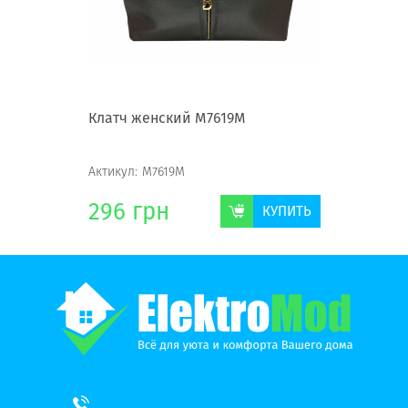
Клатч женский М7619М
Клатч ж
Актикул:
М7619М
Актикул:
296
грн
296
г
КУПИТЬ
КУПИТЬ