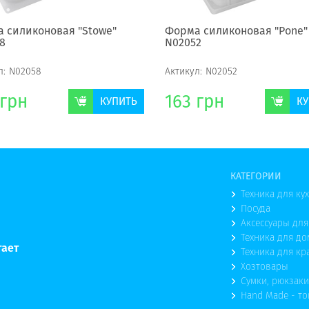
 силиконовая "Stowe"
Форма силиконовая "Pone"
8
N02052
л:
N02058
Актикул:
N02052
грн
163
грн
КУПИТЬ
КУ
КАТЕГОРИИ
Техника для ку
Посуда
Аксессуары для
Техника для до
тает
Техника для кр
Хозтовары
Сумки, рюкзаки
Hand Made - т