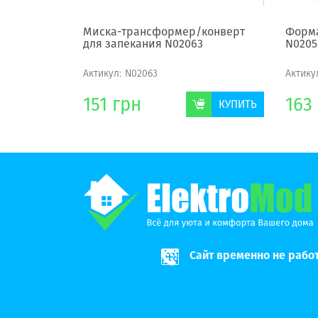
я N02062
Миска-трансформер/конверт
Форма
для запекания N02063
N0205
Актикул:
N02063
Актику
151
грн
163
КУПИТЬ
КУПИТЬ
Сайт временно не рабо