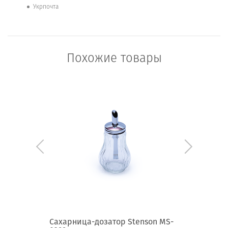
Укрпочта
Похожие товары
son MS-
Сахарница-дозатор Stenson MS-
Набор д