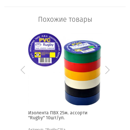
Похожие товары
ая
Изолента ПВХ 25м. ассорти
Изолента
"Rugby" 10шт/уп.
10шт/уп.
Актикул:
"Rugby"25а
Актикул:
"