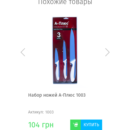
Похожие товары
ке А-
Набор ножей А-Плюс 1003
Набор н
Актикул:
1003
Актикул:
1
104
грн
232
г
КУПИТЬ
КУПИТЬ