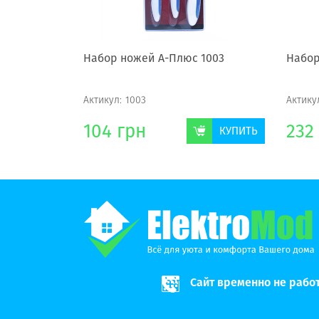
авке А-
Набор ножей А-Плюс 1003
Набор
Актикул:
1003
Актику
104
грн
232
КУПИТЬ
КУПИТЬ
Сайт временно не рабо