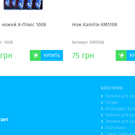
 ножей А-Плюс 1008
Нож Kamille KM5108
л:
1008
Актикул:
KM5108
грн
75
грн
КУПИТЬ
КУ
КАТЕГОРИИ
Техника для ку
Посуда
Аксессуары для
Техника для до
тает
Техника для кр
Хозтовары
Сумки, рюкзаки