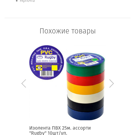
Укрпочта
Похожие товары
ая
Изолента ПВХ 25м. ассорти
Изолента
"Rugby" 10шт/уп.
10шт/уп.