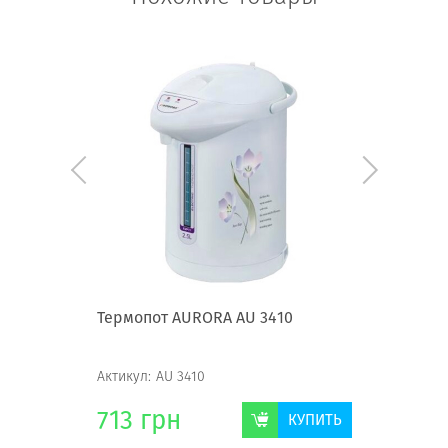
 Stenson
Термопот AURORA AU 3410
Термос п
Актикул:
AU 3410
Актикул:
K
713
грн
308
г
КУПИТЬ
КУПИТЬ