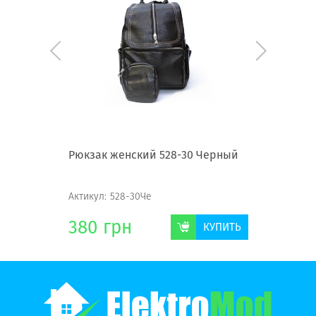
ерный
Рюкзак женский 528-30 Черный
Рюкзак 
Актикул:
528-30Че
Актикул:
3
380
грн
380
г
КУПИТЬ
КУПИТЬ