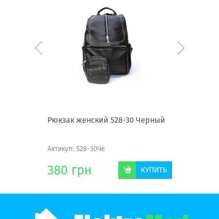
ерный
Рюкзак женский 528-30 Черный
Рюкзак 
Актикул:
528-30Че
Актикул:
3
380
грн
380
г
КУПИТЬ
КУПИТЬ