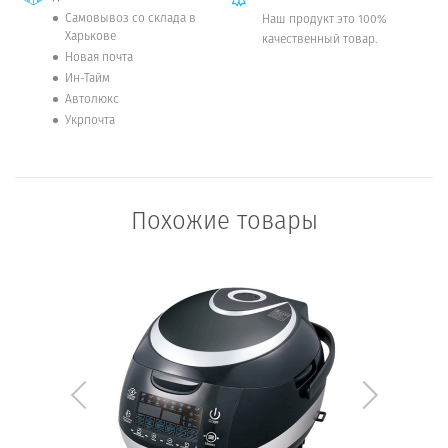
Самовывоз со склада в
Наш продукт это 100%
Харькове
качественный товар.
Новая почта
Ин-Тайм
Автолюкс
Укрпочта
Похожие товары