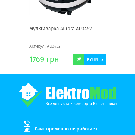
16
Мультиварка Aurora AU3452
Мультива
Актикул:
AU3452
Актикул:
A
1769
грн
1146
КУПИТЬ
КУПИТЬ
Сайт временно не работает