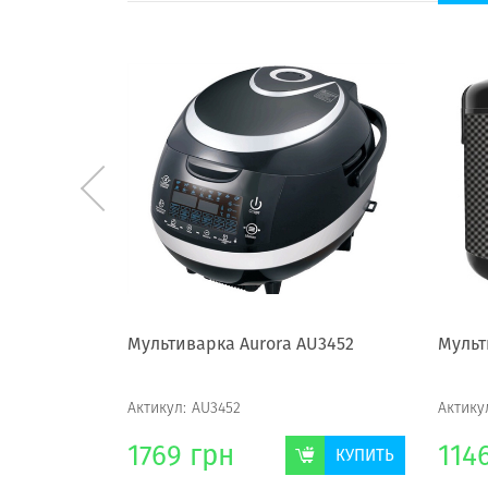
-1816
Мультиварка Aurora AU3452
Мульт
Актикул:
AU3452
Актику
1769
грн
114
КУПИТЬ
КУПИТЬ