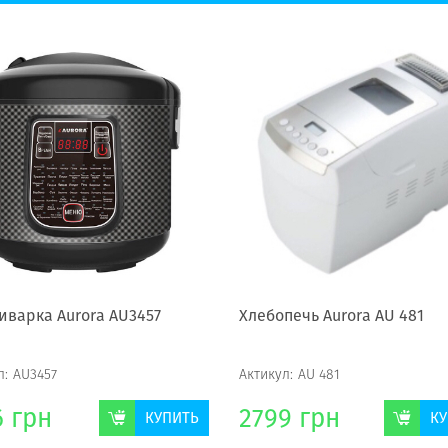
иварка Aurora AU3457
Хлебопечь Aurora AU 481
л:
AU3457
Актикул:
AU 481
6
грн
2799
грн
КУПИТЬ
КУ