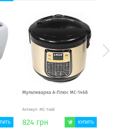
Мультиварка А-Плюс МС-1468
Мультиварк
Актикул:
МС-1468
Актикул:
SC-
824
грн
1861
гр
ПИТЬ
КУПИТЬ