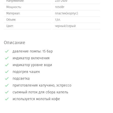
Напряжение:
220-240v
Мощность:
1050Вт
Материал:
пластик(корпус)
Объем:
1,5л.
Цвет:
черный/серый
Описание
давление помпы: 15 бар
индикатор включения
индикатор уровне води
подогрев чашек
подсветка
приготовления капучино, эспрессо
съемный лоток для сбора капель
используется молотый кофе