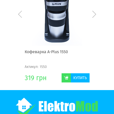
0
Кофеварка А-Plus 1550
Кофеварк
Актикул:
1550
Актикул:
1
319
грн
311
г
КУПИТЬ
КУПИТЬ