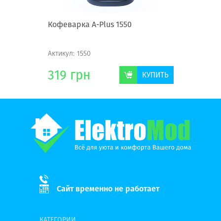
0
Кофеварка А-Plus 1550
Кофеварк
Актикул:
1550
Актикул:
1
319
грн
311
г
КУПИТЬ
КУПИТЬ
Сайт временно не работает
КАТЕГОРИИ