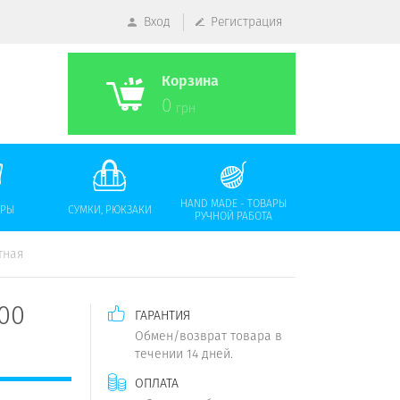
Вход
Регистрация
Корзина
0
грн
HAND MADE - ТОВАРЫ
АРЫ
СУМКИ, РЮКЗАКИ
РУЧНОЙ РАБОТА
тная
00
ГАРАНТИЯ
Обмен/возврат товара в
течении 14 дней.
ОПЛАТА