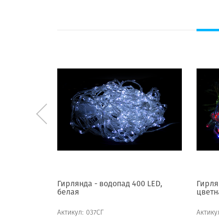
0 LED,
Гирлянда - водопад 400 LED,
Гирля
белая
цветн
Актикул:
037СГ
Актику