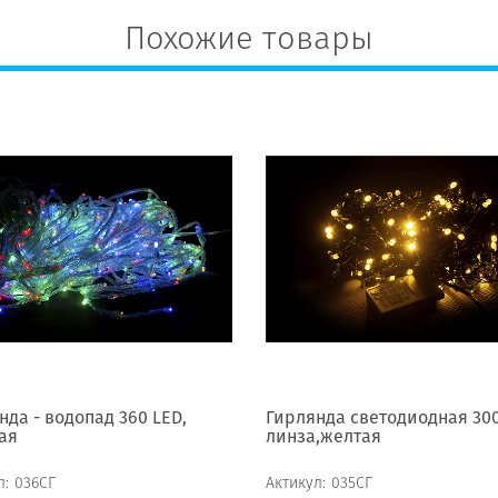
Похожие товары
нда - водопад 360 LED,
Гирлянда светодиодная 30
ая
линза,желтая
л:
036СГ
Актикул:
035СГ