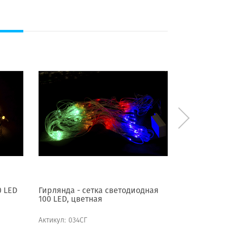
0 LED
Гирлянда - сетка светодиодная
Гирлянда -
100 LED, цветная
100 LED, си
Актикул:
034СГ
Актикул:
033