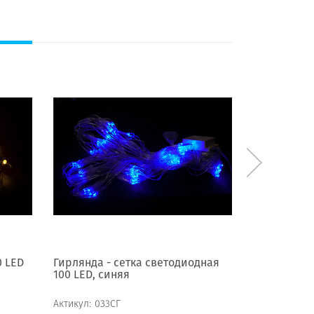
0 LED
Гирлянда - сетка светодиодная
Гирлянда с
100 LED, синяя
белая
Актикул:
033СГ
Актикул:
032