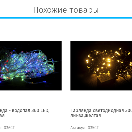
Похожие товары
нда - водопад 360 LED,
Гирлянда светодиодная 30
ая
линза,желтая
л:
036СГ
Актикул:
035СГ