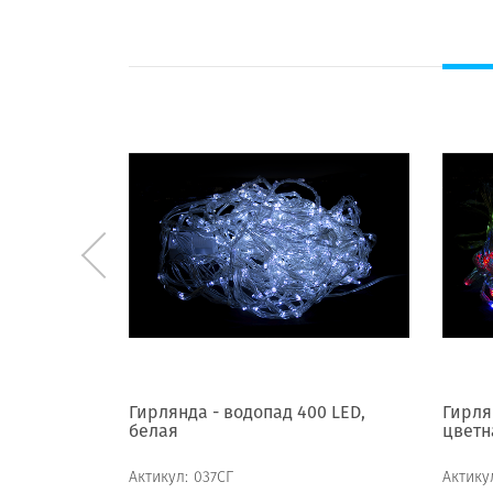
0 LED,
Гирлянда - водопад 400 LED,
Гирля
белая
цветн
Актикул:
037СГ
Актику