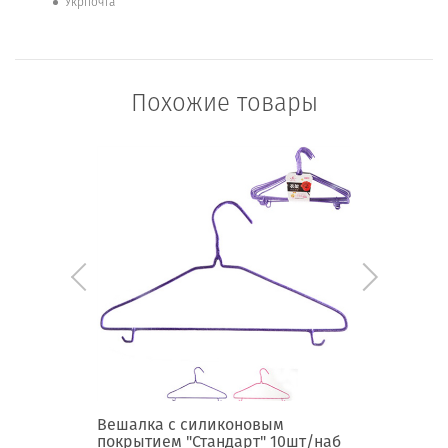
Укрпочта
Похожие товары
ональная
Вешалка с силиконовым
Вешалка
покрытием "Стандарт" 10шт/наб
покрыти