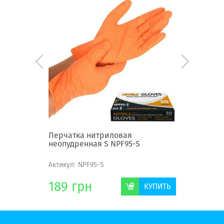
Перчатка нитриловая
Перчатк
М
неопудренная S NPF95-S
неопудре
Актикул:
NPF95-S
Актикул:
N
189
грн
189
г
КУПИТЬ
КУПИТЬ