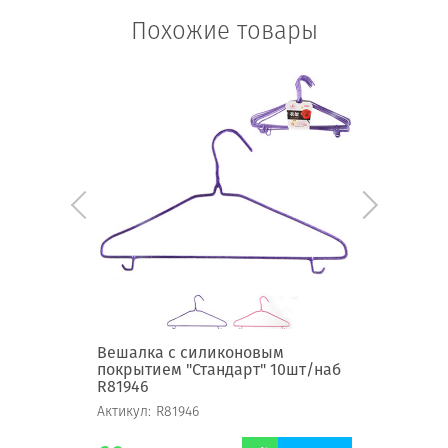
Похожие товары
ональная
Вешалка с силиконовым
Вешалка
покрытием "Стандарт" 10шт/наб
покрыти
R81946
R81948
Актикул:
R81946
Актикул:
R