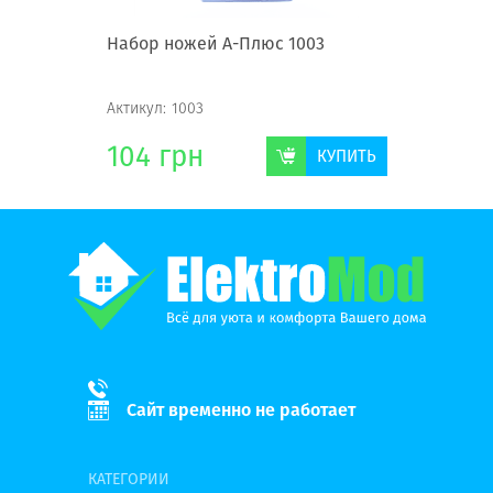
ке А-
Набор ножей А-Плюс 1003
Набор н
Актикул:
1003
Актикул:
1
104
грн
232
г
КУПИТЬ
КУПИТЬ
Сайт временно не работает
КАТЕГОРИИ