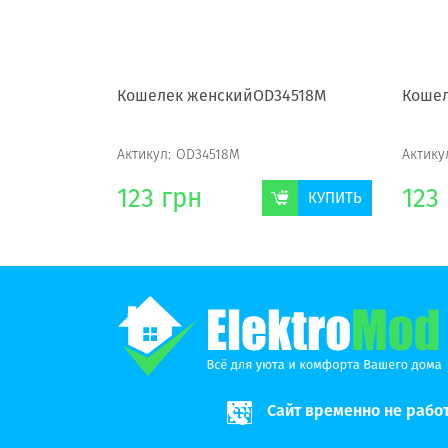
4519M
Кошелек женскийOD34518M
Кошел
Актикул:
OD34518M
Актику
123
грн
123
КУПИТЬ
КУПИТЬ
Сайт временно не рабо