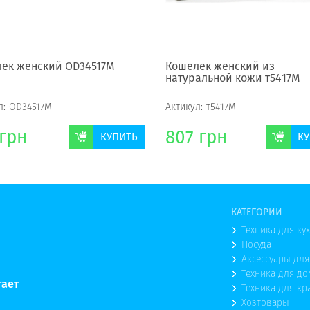
ек женский OD34517M
Кошелек женский из
натуральной кожи т5417М
л:
OD34517M
Актикул:
т5417М
грн
807
грн
КУПИТЬ
КУ
КАТЕГОРИИ
Техника для ку
Посуда
Аксессуары для
Техника для до
тает
Техника для кр
Хозтовары