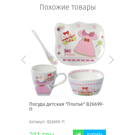
Похожие товары
Посуда детская "Платье" B26699-
Посуда д
П
Актикул:
B26699-П
Актикул:
В
КУПИТЬ
КУПИТЬ