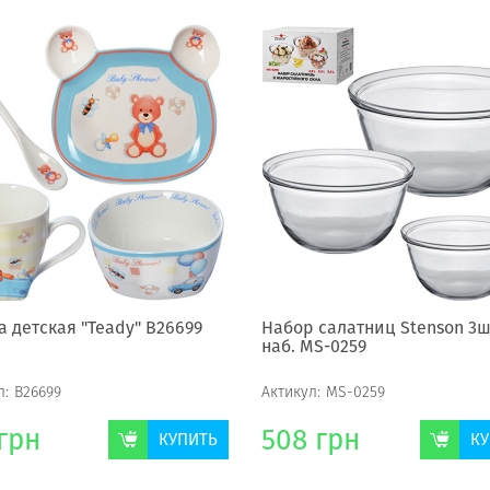
а детская "Teady" В26699
Набор салатниц Stenson 3ш
наб. MS-0259
л:
В26699
Актикул:
MS-0259
грн
508
грн
КУПИТЬ
КУ