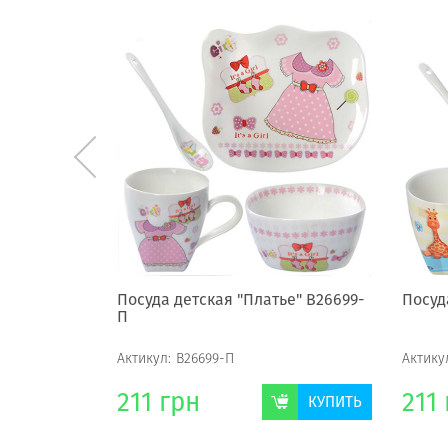
2
Посуда детская "Платье" B26699-
Посуд
П
Актикул:
B26699-П
Актику
211
грн
211
КУПИТЬ
КУПИТЬ