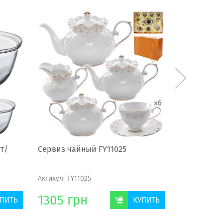
т/
Сервиз чайный FY11025
Посуда дет
Актикул:
FY11025
Актикул:
N00
1305
грн
214
грн
ПИТЬ
КУПИТЬ