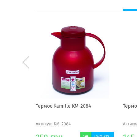
75
Термос Kamille KM-2084
Термо
Актикул:
KM-2084
Актику