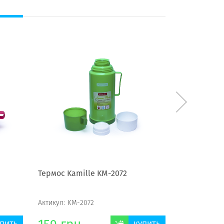
Термос Kamille KM-2072
Термос Ste
Актикул:
KM-2072
Актикул:
105Х