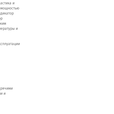
астика и
т мощностью
ндикатор
ор
ским
пературы и
ксплуатации
орячими
ии и