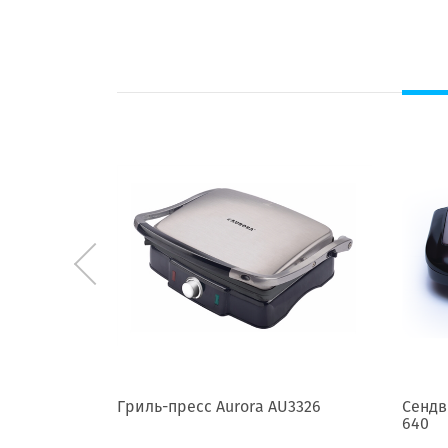
BA SP-5208
Гриль-пресс Aurora AU3326
Сендв
640