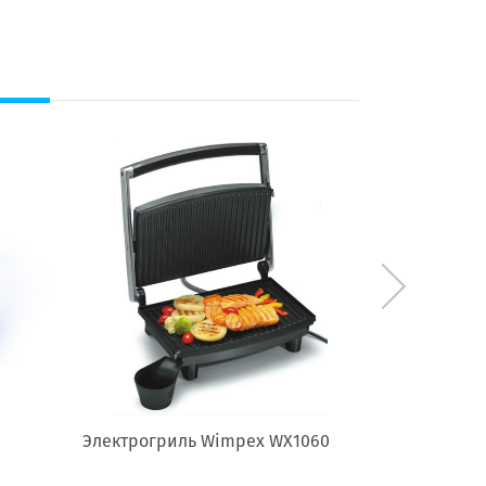
Электрогриль Wimpex WX1060
Сендвичниц