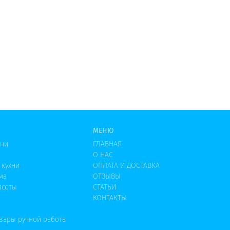
МЕНЮ
хни
ГЛАВНАЯ
О НАС
 кухни
ОПЛАТА И ДОСТАВКА
ма
ОТЗЫВЫ
асоты
СТАТЬИ
КОНТАКТЫ
овары ручной работа