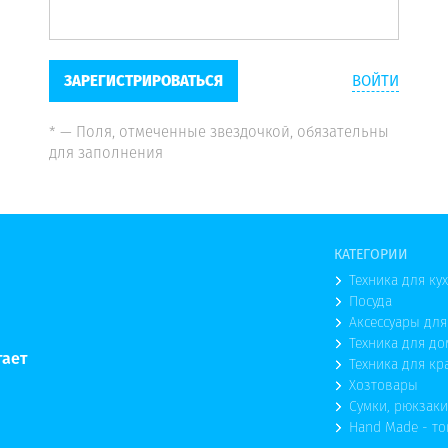
ЗАРЕГИСТРИРОВАТЬСЯ
ВОЙТИ
* — Поля, отмеченные звездочкой, обязательны
для заполнения
КАТЕГОРИИ
Техника для ку
Посуда
Аксессуары для
Техника для до
тает
Техника для кр
Хозтовары
Сумки, рюкзаки
Hand Made - т