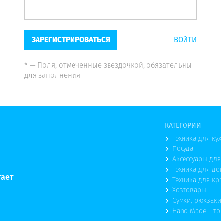
ЗАРЕГИСТРИРОВАТЬСЯ
ВОЙТИ
* — Поля, отмеченные звездочкой, обязательны
для заполнения
КАТЕГОРИИ
Техника для ку
Посуда
Аксессуары для
Техника для до
тает
Техника для кр
Хозтовары
Сумки, рюкзаки
Hand Made - т