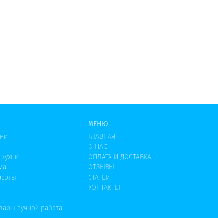
МЕНЮ
хни
ГЛАВНАЯ
О НАС
 кухни
ОПЛАТА И ДОСТАВКА
ма
ОТЗЫВЫ
асоты
СТАТЬИ
КОНТАКТЫ
овары ручной работа