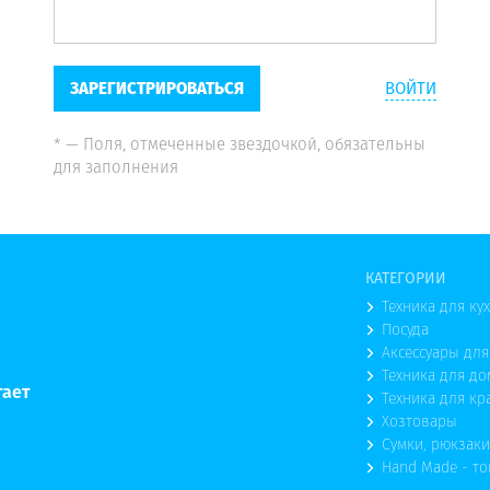
ЗАРЕГИСТРИРОВАТЬСЯ
ВОЙТИ
* — Поля, отмеченные звездочкой, обязательны
для заполнения
КАТЕГОРИИ
Техника для ку
Посуда
Аксессуары для
Техника для до
тает
Техника для кр
Хозтовары
Сумки, рюкзаки
Hand Made - т