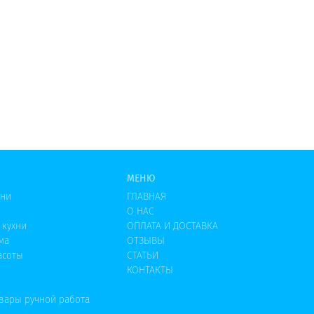
МЕНЮ
хни
ГЛАВНАЯ
О НАС
 кухни
ОПЛАТА И ДОСТАВКА
ма
ОТЗЫВЫ
асоты
СТАТЬИ
КОНТАКТЫ
овары ручной работа