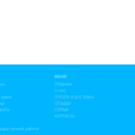
МЕНЮ
хни
ГЛАВНАЯ
О НАС
 кухни
ОПЛАТА И ДОСТАВКА
ма
ОТЗЫВЫ
асоты
СТАТЬИ
КОНТАКТЫ
овары ручной работа