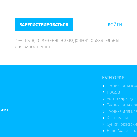
ЗАРЕГИСТРИРОВАТЬСЯ
ВОЙТИ
* — Поля, отмеченные звездочкой, обязательны
для заполнения
КАТЕГОРИИ
Техника для ку
Посуда
Аксессуары для
Техника для до
тает
Техника для кр
Хозтовары
Сумки, рюкзаки
Hand Made - т