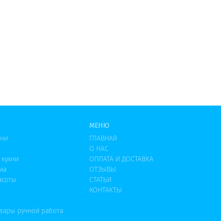
МЕНЮ
хни
ГЛАВНАЯ
О НАС
 кухни
ОПЛАТА И ДОСТАВКА
ма
ОТЗЫВЫ
асоты
СТАТЬИ
КОНТАКТЫ
овары ручной работа