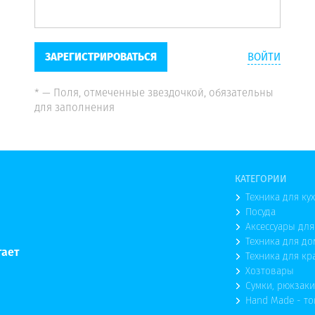
ЗАРЕГИСТРИРОВАТЬСЯ
ВОЙТИ
* — Поля, отмеченные звездочкой, обязательны
для заполнения
КАТЕГОРИИ
Техника для ку
Посуда
Аксессуары для
Техника для до
тает
Техника для кр
Хозтовары
Сумки, рюкзаки
Hand Made - т