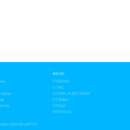
МЕНЮ
хни
ГЛАВНАЯ
О НАС
 кухни
ОПЛАТА И ДОСТАВКА
ма
ОТЗЫВЫ
асоты
СТАТЬИ
КОНТАКТЫ
овары ручной работа