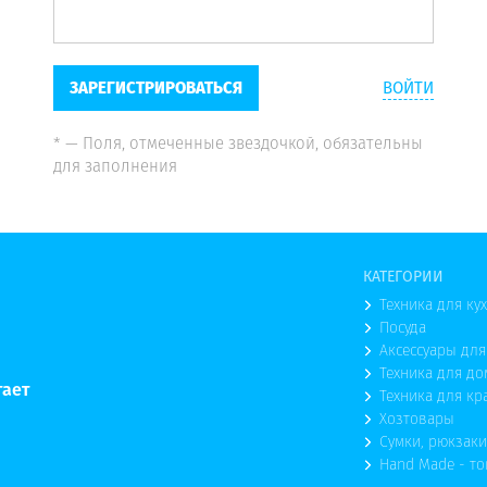
ЗАРЕГИСТРИРОВАТЬСЯ
ВОЙТИ
* — Поля, отмеченные звездочкой, обязательны
для заполнения
КАТЕГОРИИ
Техника для ку
Посуда
Аксессуары для
Техника для до
тает
Техника для кр
Хозтовары
Сумки, рюкзаки
Hand Made - т