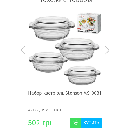
Набор кастрюль Stenson MS-0081
Противни
Актикул:
MS-0081
Актикул:
2
502
грн
180
г
КУПИТЬ
КУПИТЬ