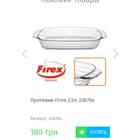
 MS-0081
Противни Firex 3,5л. 236704
Противни
Актикул:
236704
Актикул:
2
180
грн
148
г
КУПИТЬ
КУПИТЬ