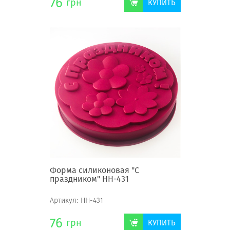
76
грн
КУПИТЬ
Форма силиконовая "С
праздником" НН-431
Артикул:
НН-431
76
грн
КУПИТЬ