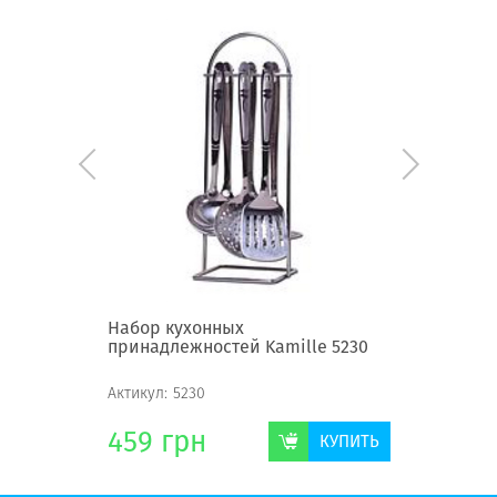
2
Набор кухонных
Набор к
принадлежностей Kamille 5230
принадле
213
Актикул:
5230
Актикул:
2
459
грн
886
г
КУПИТЬ
КУПИТЬ