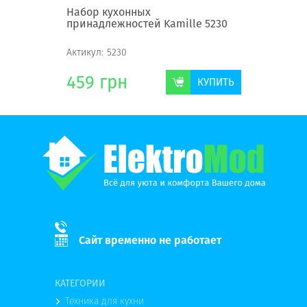
2
Набор кухонных
Половник
принадлежностей Kamille 5230
Актикул:
5230
Актикул:
1
459
грн
38
гр
КУПИТЬ
КУПИТЬ
Сайт временно не работает
КАТЕГОРИИ
Техника для кухни