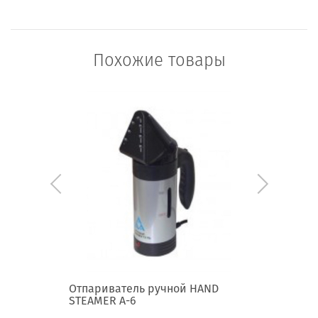
Похожие товары
rora A7
Отпариватель ручной HAND
Машинка
STEAMER A-6
Lint Sha