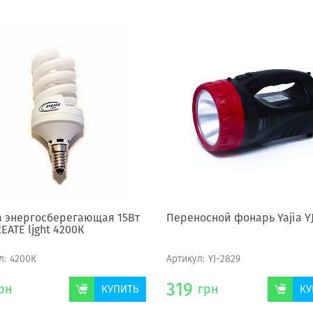
 энергосберегающая 15Вт
Переносной фонарь Yajia Y
EATE ljght 4200К
л:
4200К
Артикул:
YJ-2829
319
рн
грн
КУПИТЬ
КУ