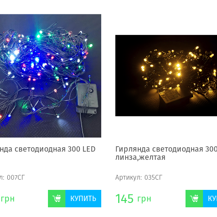
нда светодиодная 300 LED
Гирлянда светодиодная 300
линза,желтая
л:
007СГ
Артикул:
035СГ
145
грн
грн
КУПИТЬ
КУ