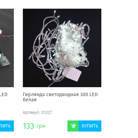
LED
Гирлянда светодиодная 300 LED
белая
Артикул:
012СГ
133
грн
ПИТЬ
КУПИТЬ