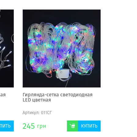
ная
Гирлянда-сетка светодиодная
LED цветная
Артикул:
011СГ
245
грн
ПИТЬ
КУПИТЬ