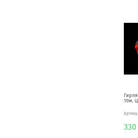
Гирля
10м. 
Артику
330