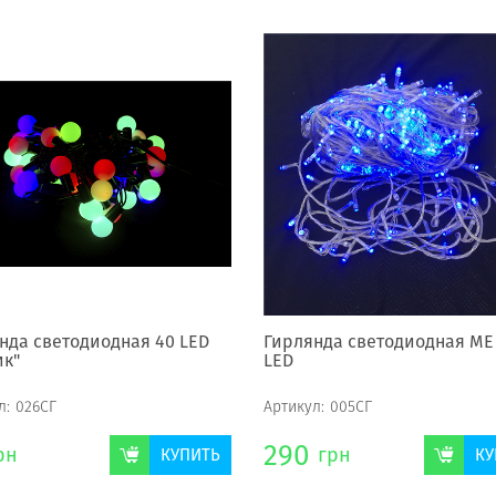
нда светодиодная 40 LED
Гирлянда светодиодная МЕ
к"
LED
л:
026СГ
Артикул:
005СГ
290
рн
грн
КУПИТЬ
КУ