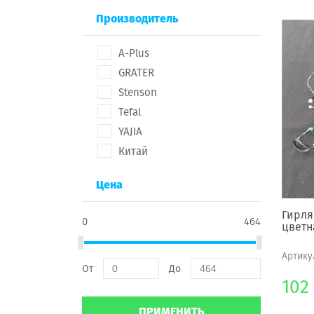
Производитель
A-Plus
GRATER
Stenson
Tefal
YAJIA
Китай
Цена
Гирля
0
464
цветн
Артику
От
До
102
ПРИМЕНИТЬ