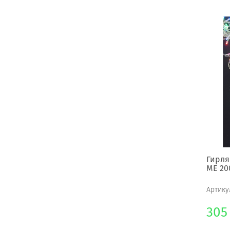
Гирля
МЕ 20
Артику
305