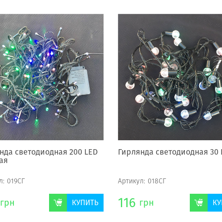
нда светодиодная 200 LED
Гирлянда светодиодная 30 
ая
л:
019СГ
Артикул:
018СГ
116
грн
грн
КУПИТЬ
КУ