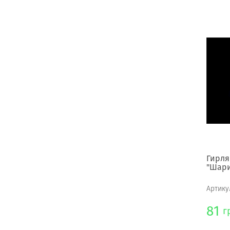
Гирля
"Шари
Артику
81
г