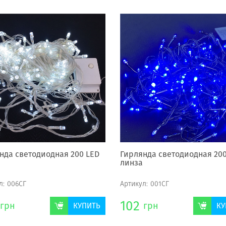
нда светодиодная 200 LED
Гирлянда светодиодная 200
линза
л:
006СГ
Артикул:
001СГ
102
грн
грн
КУПИТЬ
КУ