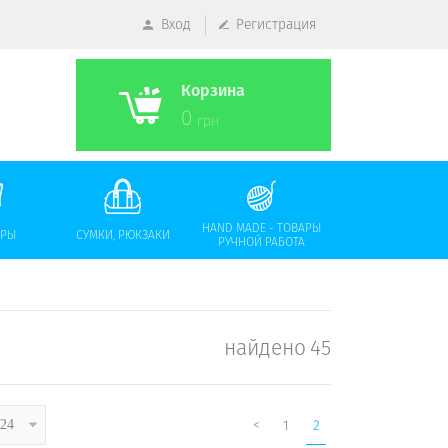
Вход
Регистрация
Корзина
0
грн
HAND MADE - ТОВАРЫ
АРЫ
СУМКИ, РЮКЗАКИ
РУЧНОЙ РАБОТА
найдено
45
<
1
2
24