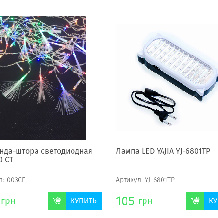
нда-штора светодиодная
Лампа LED YAJIA YJ-6801TP
0 СТ
л:
003СГ
Артикул:
YJ-6801TP
105
грн
грн
КУПИТЬ
КУ