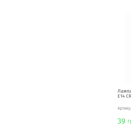
Лампа
Е14 CR
Артику
39
г