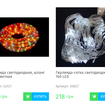
нда светодиодная, шланг
Гирлянда-сетка светодиод
Цветная
160 LED
л:
025СГ
Артикул:
008СГ
218
грн
грн
КУПИТЬ
КУ