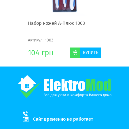
ке А-
Набор ножей А-Плюс 1003
Набор н
Актикул:
1003
Актикул:
1
104
грн
232
г
КУПИТЬ
КУПИТЬ
Сайт временно не работает